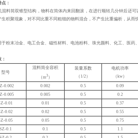
特点：
料筒双锥型结构，物料在筒体内来回翻滚，在进行顺转几分钟后还可以
产生积聚现象，对不同比重不同粗细的物料混合，不产生比重偏析，从而
粉末冶金、电工合金、磁性材料、电池粉料、珠光颜料、化工、医药
数：
混料筒全容积
装量系数
电机功率
型号
3
（1/2）
（kw）
（m
）
Z-0.002
0.002
0.5
0.09
Z-0.005
0.005
0.5
0.2
SZ-0.01
0.01
0.5
0.37
SZ-0.02
0.02
0.5
0.55
SZ-0.05
0.05
0.5
0.75
SZ-0.1
0.1
0.5
1.1
SZ-0.2
0.2
0.5
1.5