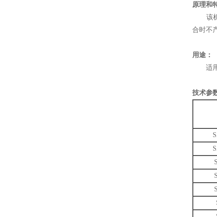
原理和
该机混
合时不
用途：
适用于
技术参
S
S