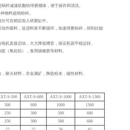
轮蜗杆减速机翻转球磨桶体，便于操作和清洗。
种物料超细粉碎。
成分可在稍后加入研磨缸中。
动作吸料，促进料浆不断循环，加速球磨粉碎，得到比较
电机直接启动，大大降低嘈音，保证机器平稳运转。
瓷（氧化铝），食用级橡胶等材料。
，耐火材料，非金属矿，陶瓷粉末，磁性材料。
XT-S-500
AXT-S-600
AXT-S-1000
AXT-S-1360
500
600
1000
1360
250
300
500
680
250
300
500
680
22
22
34
42