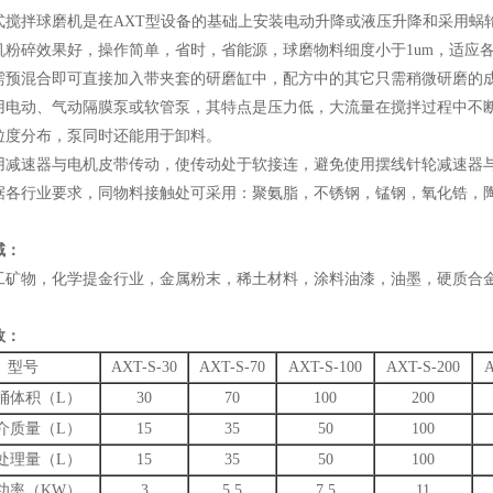
拌球磨机是在AXT型设备的基础上安装电动升降或液压升降和采用蜗
碎效果好，操作简单，省时，省能源，球磨物料细度小于1um，适应各
需预混合即可直接加入带夹套的研磨缸中，配方中的其它只需稍微研磨的
动、气动隔膜泵或软管泵，其特点是压力低，大流量在搅拌过程中不断
粒度分布，泵同时还能用于卸料。
速器与电机皮带传动，使传动处于软接连，避免使用摆线针轮减速器与
行业要求，同物料接触处可采用：聚氨脂，不锈钢，锰钢，氧化锆，陶
域：
物，化学提金行业，金属粉末，稀土材料，涂料油漆，油墨，硬质合金
数：
型号
AXT-S-30
AXT-S-70
AXT-S-100
AXT-S-200
A
桶体积（L）
30
70
100
200
介质量（L）
15
35
50
100
处理量（L）
15
35
50
100
功率（KW）
3
5.5
7.5
11