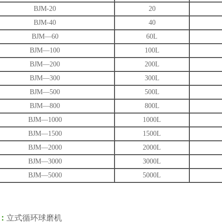
BJM-20
20
BJM-40
40
BJM—60
60L
BJM—100
100L
BJM—200
200L
BJM—300
300L
BJM—500
500L
BJM—800
800L
BJM—1000
1000L
BJM—1500
1500L
BJM—2000
2000L
BJM—3000
3000L
BJM—5000
5000L
：
立式循环球磨机